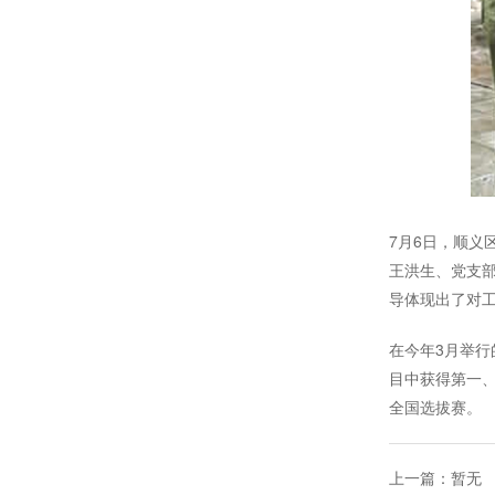
7月6日，顺
王洪生、党支
导体现出了对
在今年3月举
目中获得第一
全国选拔赛。
上一篇：暂无