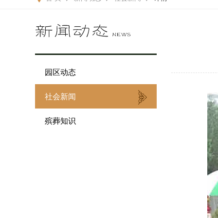
园区动态
社会新闻
殡葬知识